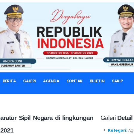
BERANDA
GALERI FOTO
Detail Galeri
Agenda Kegiatan Tahun 2021
BERITA
GALERI
AGENDA
KONTAK
BULETIN
SAKIP
atur Sipil Negara di lingkungan
Galeri
Detail
 2021
Kategori:
Age