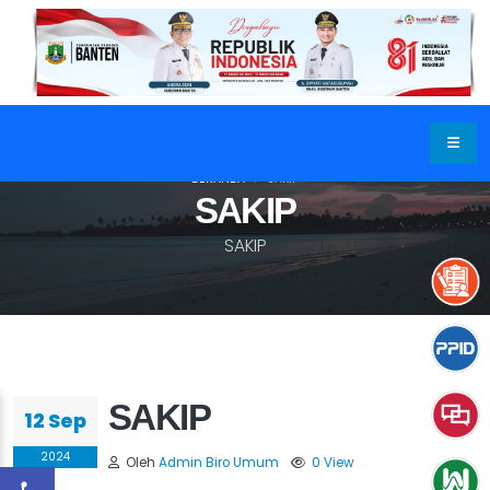
BERANDA
SAKIP
SAKIP
SAKIP
SAKIP
12 Sep
2024
Oleh
Admin Biro Umum
0 View