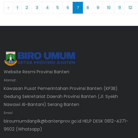
‹
1
2
3
4
5
6
7
8
9
10
11
12
Website Resmi Provinsi Banten
Alamat :
Kawasan Pusat Pemerintahan Provinsi Banten (KP3B)
Gedung Sekretariat Daerah Provinsi Banten (Jl. Syekh
Nawawi Al-Bantani) Serang Banten
Email :
biroumumdanplk@bantenprov.go.id HELP DESK 0812-4371-
9602 (Whatsapp)