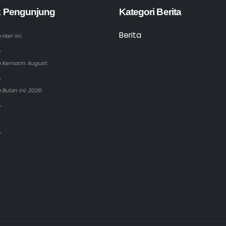
ik Pengunjung
Kategori Berita
Berita
Hari ini:
.
 Kemarin: August:
.
Bulan ini: 2026:
.
.