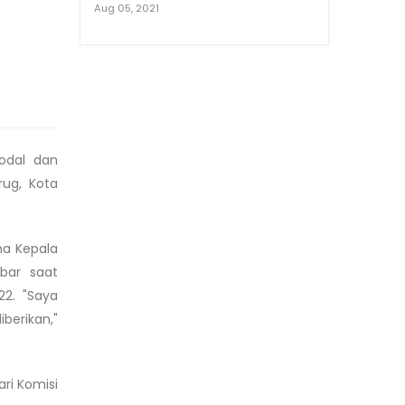
Aug 05, 2021
odal dan
rug, Kota
ma Kepala
bar saat
22. "Saya
erikan,"
ri Komisi