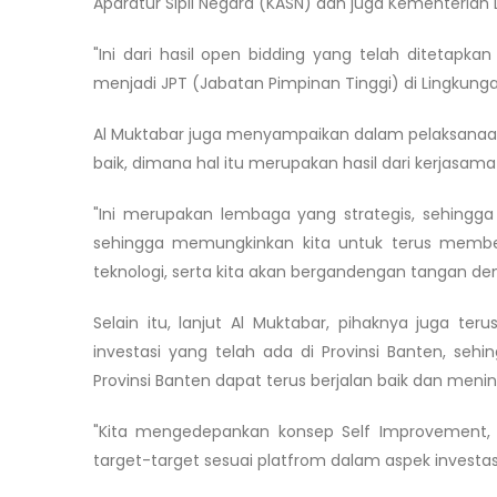
Aparatur Sipil Negara (KASN) dan juga Kementeria
"Ini dari hasil open bidding yang telah ditetapk
menjadi JPT (Jabatan Pimpinan Tinggi) di Lingkunga
Al Muktabar juga menyampaikan dalam pelaksanaan 
baik, dimana hal itu merupakan hasil dari kerjasam
"Ini merupakan lembaga yang strategis, sehingg
sehingga memungkinkan kita untuk terus member
teknologi, serta kita akan bergandengan tangan d
Selain itu, lanjut Al Muktabar, pihaknya juga te
investasi yang telah ada di Provinsi Banten, seh
Provinsi Banten dapat terus berjalan baik dan meni
"Kita mengedepankan konsep Self Improvement, 
target-target sesuai platfrom dalam aspek investas