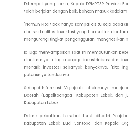
Ditempat yang sama, Kepala DPMPTSP Provinsi Bante
telah berjalan dengan baik, bahkan masuk kedalam 
"Namun kita tidak hanya sampai disitu saja pada sisi 
dari sisi kualitas. Investasi yang berkualitas di
mengurangi tingkat pengangguran, menghasilkan mul
Ia juga menyampaikan saat ini membutuhkan beberap
diantaranya tetap menjaga industrialisasi dan i
menarik investasi sebanyak banyaknya. "Kita 
potensinya tandasnya.
Sebagai Informasi, Virgojanti sebelumnya menj
Daerah (Bapelitbangda) Kabupaten Lebak, dan j
Kabupaten Lebak.
Dalam pelantikan tersebut turut dihadiri Penja
Kabupaten Lebak Budi Santoso, dan Kepala Org