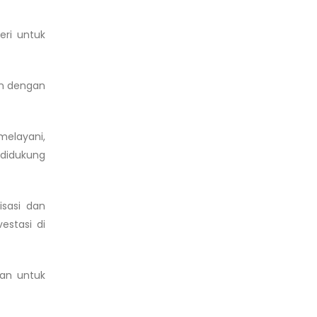
eri untuk
an dengan
melayani,
 didukung
isasi dan
estasi di
kan untuk