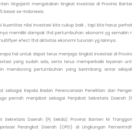
n Virgojanti mengatakan tingkat investasi di Provinsi Banten
5 besar se-Indonesia.
kuantitas nilai investasi kita cukup baik , tapi kita harus perha
antaranya memiliki dampak thd pertumbuhan ekonomi yg semakin
tiflyer efect thd aktivitas ekonomi turunan yg lainnya.
a hal untuk dapat terus menjaga tingkat investasi di Provins
nvestasi yang sudah ada, serta terus memperbaiki layanan un
ingin mendorong pertumbuhan yang berimbang antar wilayah
abat sebagai Kepala Badan Perencanaan Penelitian dan Pen
uga pernah menjabat sebagai Penjabat Sekretaris Daerah (
bat Sekretaris Daerah (Pj Sekda) Provinsi Banten M Tranggo
anisasi Perangkat Daerah (OPD) di Lingkungan Pemerintah 