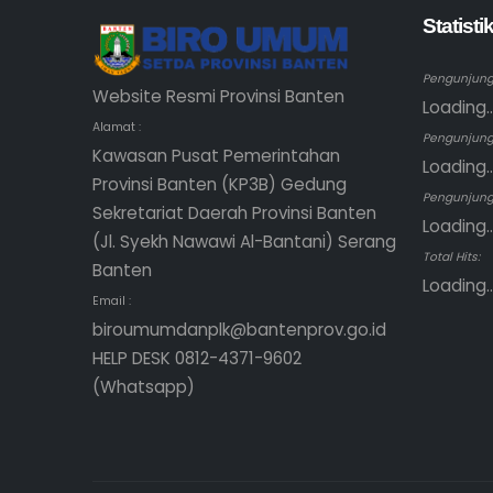
Statist
Pengunjung 
Website Resmi Provinsi Banten
Loading..
Alamat :
Pengunjung
Kawasan Pusat Pemerintahan
Loading..
Provinsi Banten (KP3B) Gedung
Pengunjung 
Sekretariat Daerah Provinsi Banten
Loading..
(Jl. Syekh Nawawi Al-Bantani) Serang
Total Hits:
Banten
Loading..
Email :
biroumumdanplk@bantenprov.go.id
HELP DESK 0812-4371-9602
(Whatsapp)