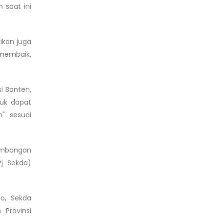
 saat ini
tikan juga
 membaik,
i Banten,
tuk dapat
" sesuai
gembangan
Pj Sekda)
no, Sekda
Provinsi