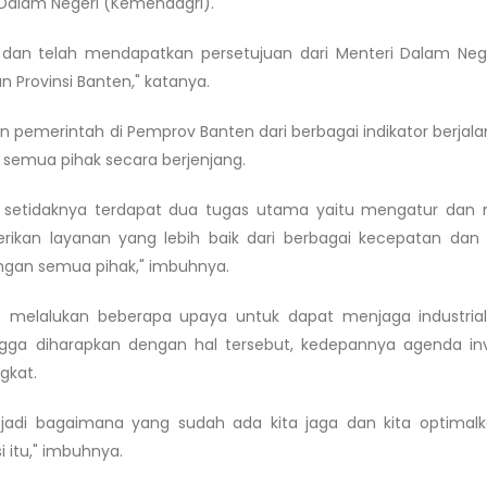
n Dalam Negeri (Kemendagri).
an dan telah mendapatkan persetujuan dari Menteri Dalam Neg
n Provinsi Banten," katanya.
pemerintah di Pemprov Banten dari berbagai indikator berjal
a semua pihak secara berjenjang.
a setidaknya terdapat dua tugas utama yaitu mengatur dan 
ikan layanan yang lebih baik dari berbagai kecepatan dan
engan semua pihak," imbuhnya.
rus melalukan beberapa upaya untuk dapat menjaga industrial
ingga diharapkan dengan hal tersebut, kedepannya agenda inv
ngkat.
jadi bagaimana yang sudah ada kita jaga dan kita optimal
i itu," imbuhnya.