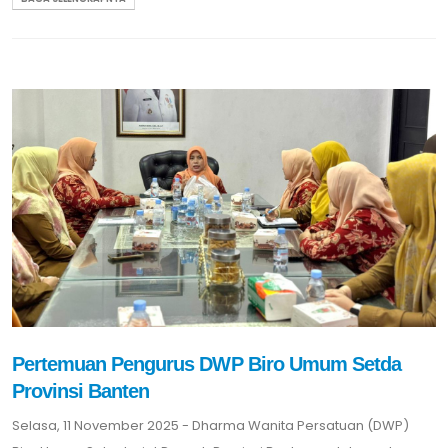
Pertemuan Pengurus DWP Biro Umum Setda
Provinsi Banten
Selasa, 11 November 2025 - Dharma Wanita Persatuan (DWP)