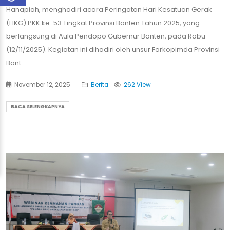
Hanapiah, menghadiri acara Peringatan Hari Kesatuan Gerak
(HKG) PKK ke-53 Tingkat Provinsi Banten Tahun 2025, yang
berlangsung di Aula Pendopo Gubernur Banten, pada Rabu
(12/11/2025). Kegiatan ini dihadiri oleh unsur Forkopimda Provinsi
Bant....
November 12, 2025
Berita
262 View
BACA SELENGKAPNYA