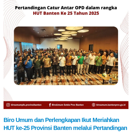
Biro Umum dan Perlengkapan Ikut Meriahkan
HUT ke-25 Provinsi Banten melalui Pertandingan