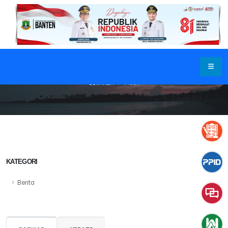
BERANDA
INDEX
KATEGORI
Berita