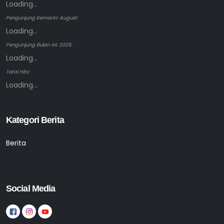
Loading...
Pengunjung Kemarin: August:
Loading...
Pengunjung Bulan ini: 2026:
Loading...
Total Hits:
Loading...
Kategori Berita
Berita
Social Media