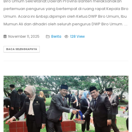
Biro Umum Sekretariat Daerah Provinsi Banten melaksanakan
pertemuan pengurus yang bertempat di ruang rapat Kepala Biro
Umum. Acara ini &nbsp;dipimpin oleh Ketua DWP Biro Umum, Ibu
Mumun Ali dan dihadiri oleh seluruh pengurus DWP Biro Umum. ....
November 11, 2025
Berita
128 View
BACA SELENGKAPNYA