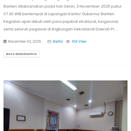
Banten dilaksanakan pada hari Senin, 3 November 2025 pukul
07.30 WIB bertempat di Lapangan Kantor Gubernur Banten.
Kegiatan apel diikuti oleh para pejabat struktural, fungsional,
serta seluruh pegawai di lingkungan Sekretariat Daerah Pr....
November 03, 2025
Berita
109 View
BACA SELENGKAPNYA