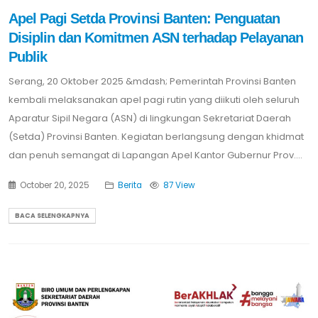
Apel Pagi Setda Provinsi Banten: Penguatan
Disiplin dan Komitmen ASN terhadap Pelayanan
Publik
Serang, 20 Oktober 2025 &mdash; Pemerintah Provinsi Banten
kembali melaksanakan apel pagi rutin yang diikuti oleh seluruh
Aparatur Sipil Negara (ASN) di lingkungan Sekretariat Daerah
(Setda) Provinsi Banten. Kegiatan berlangsung dengan khidmat
dan penuh semangat di Lapangan Apel Kantor Gubernur Prov....
October 20, 2025
Berita
87 View
BACA SELENGKAPNYA