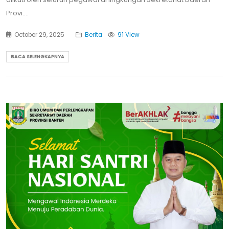
Provi....
October 29, 2025
Berita
91 View
BACA SELENGKAPNYA