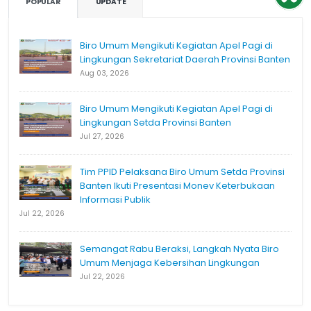
POPULAR
UPDATE
Biro Umum Mengikuti Kegiatan Apel Pagi di
Lingkungan Sekretariat Daerah Provinsi Banten
Aug 03, 2026
Biro Umum Mengikuti Kegiatan Apel Pagi di
Lingkungan Setda Provinsi Banten
Jul 27, 2026
Tim PPID Pelaksana Biro Umum Setda Provinsi
Banten Ikuti Presentasi Monev Keterbukaan
Informasi Publik
Jul 22, 2026
Semangat Rabu Beraksi, Langkah Nyata Biro
Umum Menjaga Kebersihan Lingkungan
Jul 22, 2026